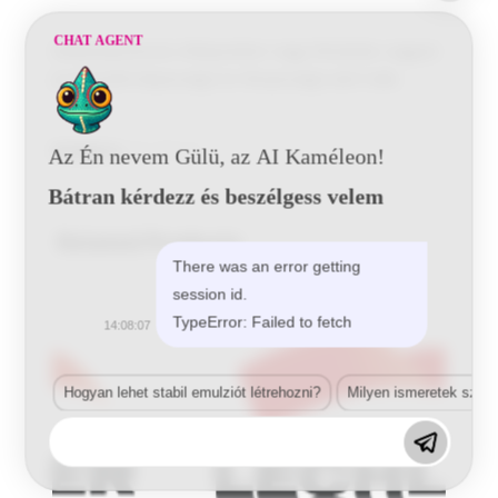
CHAT AGENT
Kétkomponensű, kifejezetten nagy felületek, nagyon
jó ellenálló képességű és fényességű akril lakk.
Kategória:
2K-s fényes
Az Én nevem Gülü, az AI Kaméleon!
Bátran kérdezz és beszélgess velem
Related Products
There was an error getting
session id.
TypeError: Failed to fetch
14:08:07
Hogyan lehet stabil emulziót létrehozni?
Milyen ismeretek szük