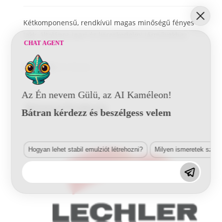
Kétkomponensű, rendkívül magas minőségű fényes
lakk, általános ipari és kereskedelmi járművekhez
CHAT AGENT
Kategória:
2K-s fényes
Az Én nevem Gülü, az AI Kaméleon!
Related Products
Bátran kérdezz és beszélgess velem
Hogyan lehet stabil emulziót létrehozni?
Milyen ismeretek szük