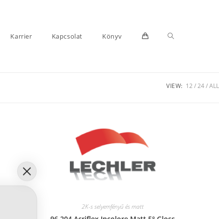
Toggle
Karrier
Kapcsolat
Könyv
VIEW:
12
24
ALL
website
search
2K-s selyemfényű és matt
96 204 Acriflex Incolore Matt 5° Gloss