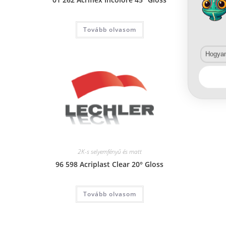
Tovább olvasom
Hogyan 
2K-s selyemfényű és matt
96 598 Acriplast Clear 20° Gloss
Tovább olvasom