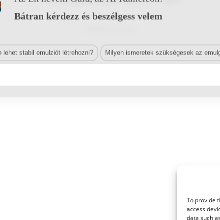
Bátran kérdezz és beszélgess velem
Tovább olvasom
lehet stabil emulziót létrehozni?
Milyen ismeretek szükségesek az emulg
To provide t
access devic
data such as