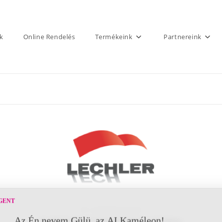
k
Online Rendelés
Termékeink
Partnereink
GENT
2K-s selyemfényű és matt
Az Én nevem Gülü, az AI Kaméleon!
01 497 Acriplast Incolore Opaca 2-3° Gloss