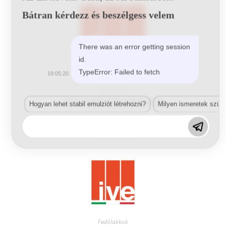
Bátran kérdezz és beszélgess velem
There was an error getting session
id.
TypeError: Failed to fetch
18:05:20
Fedőlakkok
6351 Lucipol 272 transparent
Hogyan lehet stabil emulziót létrehozni?
Milyen ismeretek szük
Tovább olvasom
Fedőlakkok