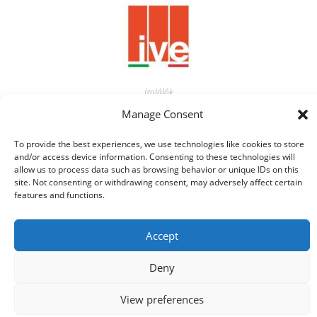
Izolálók
8957 Isolante Effetto Naturale
Manage Consent
To provide the best experiences, we use technologies like cookies to store
Tovább olvasom
and/or access device information. Consenting to these technologies will
allow us to process data such as browsing behavior or unique IDs on this
site. Not consenting or withdrawing consent, may adversely affect certain
features and functions.
Accept
Deny
© 2021 Kaméleon Hungary Kft. Minden jog fenntartva. All rights
reserved.
View preferences