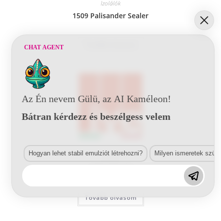
Izolálók
1509 Palisander Sealer
Tovább olvasom
CHAT AGENT
Az Én nevem Gülü, az AI Kaméleon!
Bátran kérdezz és beszélgess velem
Hogyan lehet stabil emulziót létrehozni?
Milyen ismeretek szük
Izolálók
3525 SEALER
Tovább olvasom