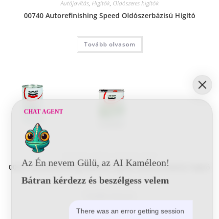
Autójavítás
,
Higítók
,
Oldószeres higítók
00740 Autorefinishing Speed Oldószerbázisú Hígító
Tovább olvasom
CHAT AGENT
Autójavítás
,
Higítók
,
Oldószeres higítók
Az Én nevem Gülü, az AI Kaméleon!
00741 Autorefinishing Medium-Speed Oldószerbázisú Hígító
Bátran kérdezz és beszélgess velem
Tovább olvasom
There was an error getting session