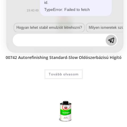
id.
TypeError: Failed to fetch
19:40:49
Hogyan lehet stabil emulziót létrehozni?
Milyen ismeretek szük
Autójavítás
,
Higítók
,
Oldószeres higítók
00742 Autorefinishing Standard-Slow Oldószerbázisú Hígító
Tovább olvasom