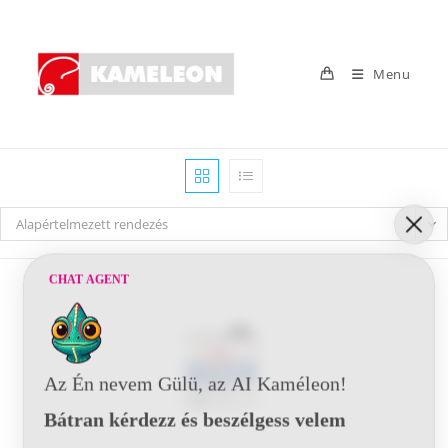
Skip
to
content
Menu
Alapértelmezett rendezés
CHAT AGENT
Az Én nevem Gülü, az AI Kaméleon!
Bátran kérdezz és beszélgess velem