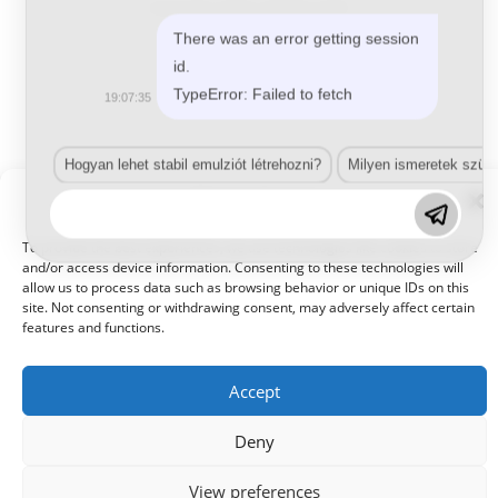
Autójavítás
,
Edzők
,
Hydrofan edzők
Hydrofan edzők
There was an error getting session
id.
TypeError: Failed to fetch
19:07:35
Tovább olvasom
Hogyan lehet stabil emulziót létrehozni?
Milyen ismeretek szük
Manage Consent
To provide the best experiences, we use technologies like cookies to store
and/or access device information. Consenting to these technologies will
allow us to process data such as browsing behavior or unique IDs on this
site. Not consenting or withdrawing consent, may adversely affect certain
© 2021 Kaméleon Hungary Kft. Minden jog fenntartva. All rights
reserved.
features and functions.
Accept
Deny
View preferences