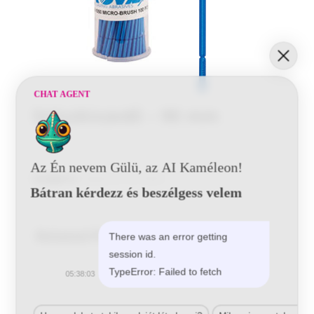
CHAT AGENT
Szöszkiszedő – 90 mm
Az Én nevem Gülü, az AI Kaméleon!
Kategória:
Kiegészítő termékek
Bátran kérdezz és beszélgess velem
Related Products
There was an error getting
session id.
TypeError: Failed to fetch
05:38:03