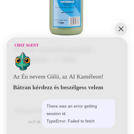
CHAT AGENT
Finom mattító paszta –
Vízbázisú – 1 liter
Az Én nevem Gülü, az AI Kaméleon!
Kategória:
Kiegészítő termékek
Bátran kérdezz és beszélgess velem
There was an error getting
Related Products
session id.
TypeError: Failed to fetch
14:27:26