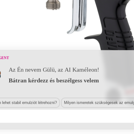
GENT
Az Én nevem Gülü, az AI Kaméleon!
Bátran kérdezz és beszélgess velem
lehet stabil emulziót létrehozni?
Milyen ismeretek szükségesek az emulg