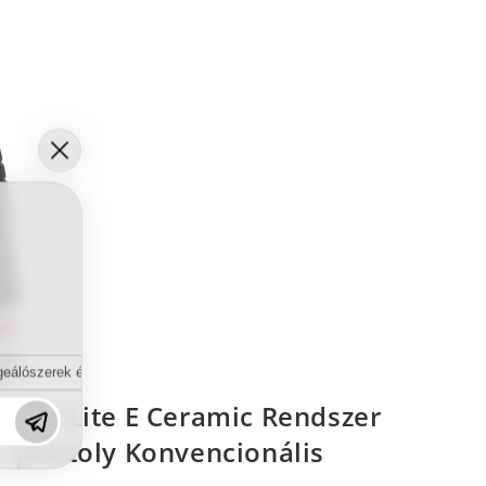
eálószerek és diszpergálószerek terén?
Pro Lite E Ceramic Rendszer
pisztoly Konvencionális