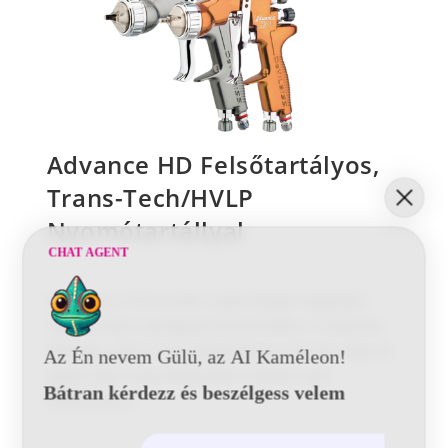
Advance HD Felsőtartályos,
Trans-Tech/HVLP
Nyomótartállyal
CHAT AGENT
Az Advnace HD termék család átfogó megoldást
nyújt minden Iparágnak köszönhetően a hatalmas
légsapka, dűzni és tű választéknak. Könnyű súlya és
Az Én nevem Gülü, az AI Kaméleon!
egyensúlya miatt kifejezetten előnyös ipari
Bátran kérdezz és beszélgess velem
felhasznásra.