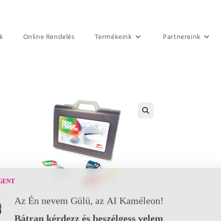
k
Online Rendelés
Termékeink
Partnereink
GENT
Az Én nevem Gülü, az AI Kaméleon!
Bátran kérdezz és beszélgess velem