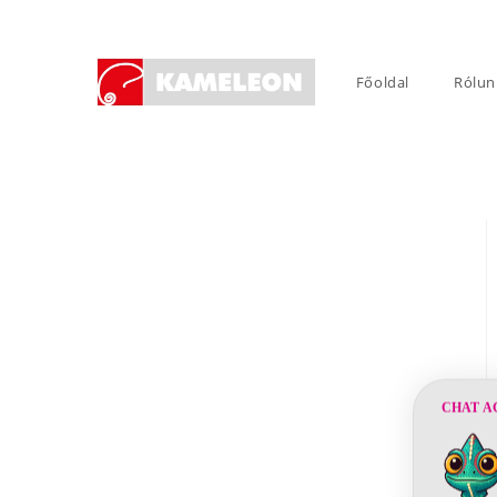
Skip
to
content
Főoldal
Rólun
CHAT A