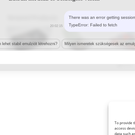
Related Products
There was an error getting session
TypeError: Failed to fetch
20:02:15
lehet stabil emulziót létrehozni?
Milyen ismeretek szükségesek az emulg
© 2021 Kaméleon Hungary Kft. Minden jog fenntartva. All rights reserved.
To provide t
access devic
data such as