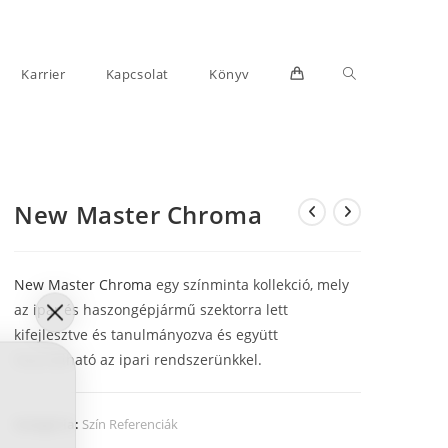
Toggle
Karrier
Kapcsolat
Könyv
New Master Chroma
website
New Master Chroma
egy színminta kollekció, mely
az ipar és haszongépjármű szektorra lett
kifejlesztve és tanulmányozva és együtt
használható az ipari rendszerünkkel.
search
Kategória:
Szín Referenciák