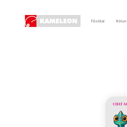
Skip
to
content
Főoldal
Rólun
CHAT A