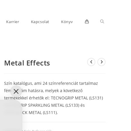
Toggle
Karrier
Kapcsolat
Könyv
Metal Effects
website
Szín katalógus, ami 24 színreferenciát tartalmaz
fém-csillám hatásra, melyek a következő
termékekkel érhetők el: TECNOGRIP METAL (LS131)
TECNOGRIP SPARKLING METAL (LS133) és
search
SYNTOLACK METAL (LS111).