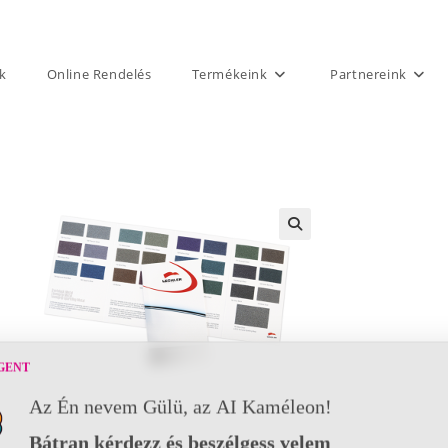
k
Online Rendelés
Termékeink
Partnereink
GENT
Az Én nevem Gülü, az AI Kaméleon!
Bátran kérdezz és beszélgess velem