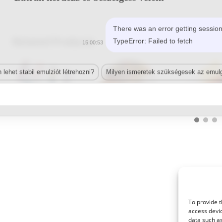
There was an error getting session
Related Products
TypeError: Failed to fetch
15:00:53
lehet stabil emulziót létrehozni?
Milyen ismeretek szükségesek az emulg
© 2021 Kaméleon Hungary Kft. Minden jog fenntartva. All rights reserved.
To provide t
access devic
data such as