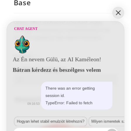
Base
Lechsys Effect rendszerrel színezhető, magas
CHAT AGENT
minőségű, kétkomponensű bázisfesték/base coat,
közvetlen tapadással ABS; ABS/PC felületekre.
Kategória:
2K-s
Az Én nevem Gülü, az AI Kaméleon!
Letölthető adatlapok
Bátran kérdezz és beszélgess velem
There was an error getting
session id.
Related Products
TypeError: Failed to fetch
09:16:53
Hogyan lehet stabil emulziót létrehozni?
Milyen ismeretek szük