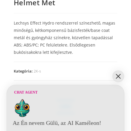
Helmet Met
Lechsys Effect Hydro rendszerrel színezhető, magas
minőségű, kétkomponensű bázisfesték/base coat
metál és gyöngyház színekre, közvetlen tapadással
ABS; ABS/PC; PC felületekre. Elsődlegesen
bukósisakokra lett kifejlesztve.
Kategória:
2K-s
CHAT AGENT
LEÍRÁS
Az Én nevem Gülü, az AI Kaméleon!
Leírás