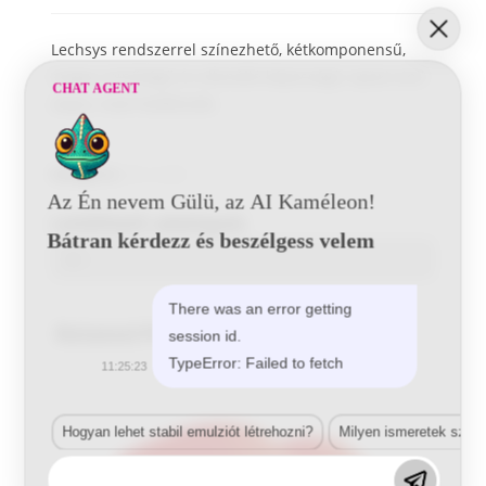
Lechsys rendszerrel színezhető, kétkomponensű,
magas minőségű és ellenálló képességű, epoxi-vinil
CHAT AGENT
alapú, matt fedőfesték.
Kategória:
2K-s matt
Az Én nevem Gülü, az AI Kaméleon!
Letölthető adatlapok
Bátran kérdezz és beszélgess velem
There was an error getting
Related Products
session id.
TypeError: Failed to fetch
11:25:23
Hogyan lehet stabil emulziót létrehozni?
Milyen ismeretek szük