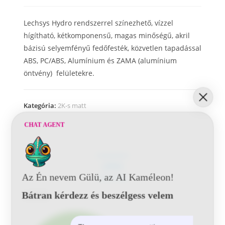
Lechsys Hydro rendszerrel színezhető, vízzel
hígítható, kétkomponensű, magas minőségű, akril
bázisú selyemfényű fedőfesték, közvetlen tapadással
ABS, PC/ABS, Alumínium és ZAMA (alumínium
öntvény) felületekre.
Kategória:
2K-s matt
CHAT AGENT
LEÍRÁS
Az Én nevem Gülü, az AI Kaméleon!
Leírás
Bátran kérdezz és beszélgess velem