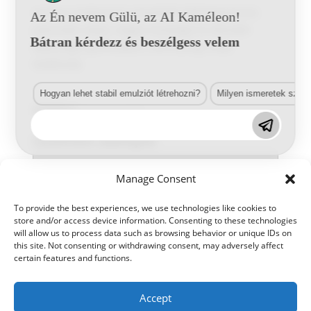
Lechsys rendszerrel színezhető, kétkomponensű,
Az Én nevem Gülü, az AI Kaméleon!
poliuretán alapú, magas minőségű és ellenálló
Bátran kérdezz és beszélgess velem
képességű, gumihatású ( soft feeling ) matt
fedőfesték.
Hogyan lehet stabil emulziót létrehozni?
Milyen ismeretek szük
Kategória:
2K-s gumi hatás
Letölthető adatlapok
Manage Consent
To provide the best experiences, we use technologies like cookies to
store and/or access device information. Consenting to these technologies
will allow us to process data such as browsing behavior or unique IDs on
this site. Not consenting or withdrawing consent, may adversely affect
certain features and functions.
Accept