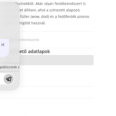
pasztellszínekből. Akár olyan festékrendszert is
össze lehet állítani, ahol a színezett alapozó,
színezett füller (wow, dod) és a fedőfesték azonos
edzőt és hígítót használ.
Kategória:
Rendszerek
 id.
Letölthető adatlapok
eálószerek és diszpergálószerek terén?