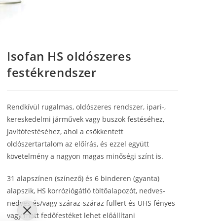
Isofan HS oldószeres
festékrendszer
Rendkívül rugalmas, oldószeres rendszer, ipari-,
kereskedelmi járművek vagy buszok festéséhez,
javítófestéséhez, ahol a csökkentett
oldószertartalom az előírás, és ezzel együtt
követelmény a nagyon magas minőségi színt is.
31 alapszínen (színező) és 6 binderen (gyanta)
alapszik, HS korróziógátló töltőalapozót, nedves-
nedves és/vagy száraz-száraz füllert és UHS fényes
vagy matt fedőfestéket lehet előállítani