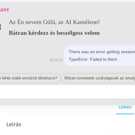
GENT
Az Én nevem Gülü, az AI Kaméleon!
Bátran kérdezz és beszélgess velem
There was an error getting session
TypeError: Failed to fetch
09:35:57
lehet stabil emulziót létrehozni?
Milyen ismeretek szükségesek az emulg
LEÍRÁS
Leírás