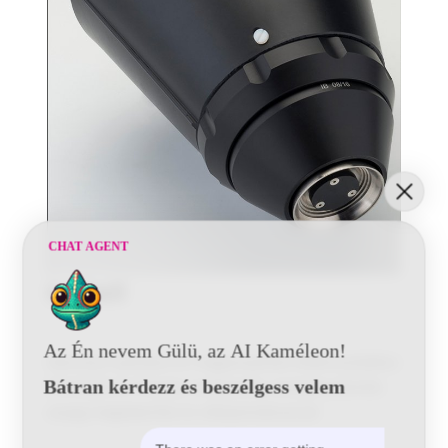
CHAT AGENT
Icebell
Az Én nevem Gülü, az AI Kaméleon!
Alacsony nyomású és magasnyomás Elektrosztatikus
Bátran kérdezz és beszélgess velem
Pisztolyok és Pisztoly rendszerek, amelyek jelentős
anyag megtakarítás és időspórolással jár