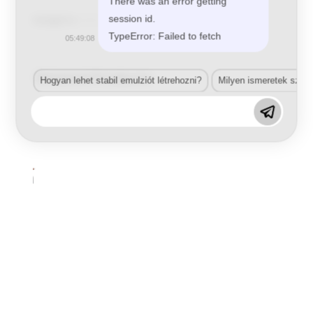
There was an error getting
session id.
Kategória:
Elektrosztatikus pisztolyok
TypeError: Failed to fetch
05:49:08
Related Products
Hogyan lehet stabil emulziót létrehozni?
Milyen ismeretek szük