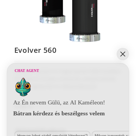
Evolver 560
Alacsony nyomású és magasnyomás Elektrosztatikus
CHAT AGENT
Pisztolyok és Pisztoly rendszerek, amelyek jelentős
anyag megtakarítás és időspórolással jár
Az Én nevem Gülü, az AI Kaméleon!
Kategória:
Elektrosztatikus pisztolyok
Bátran kérdezz és beszélgess velem
Related Products
Hogyan lehet stabil emulziót létrehozni?
Milyen ismeretek szük