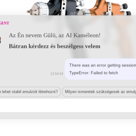
GENT
Az Én nevem Gülü, az AI Kaméleon!
Bátran kérdezz és beszélgess velem
There was an error getting session
TypeError: Failed to fetch
12:54:34
lehet stabil emulziót létrehozni?
Milyen ismeretek szükségesek az emulg