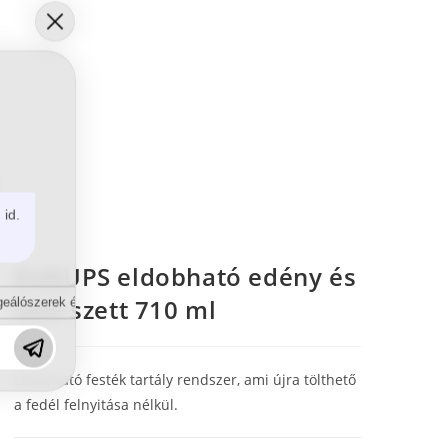
 id.
DeKUPS eldobható edény és
tető szett 710 ml
eálószerek és diszpergálószerek terén?
Eldobható festék tartály rendszer, ami újra tölthető
a fedél felnyitása nélkül.