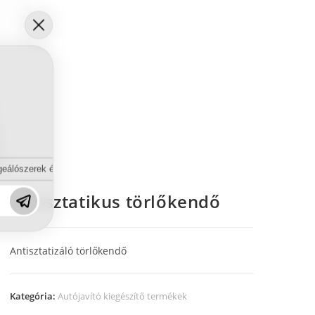
eálószerek és diszpergálószerek terén?
Antisztatikus törlőkendő
Antisztatizáló törlőkendő
Kategória:
Autójavító kiegészítő termékek