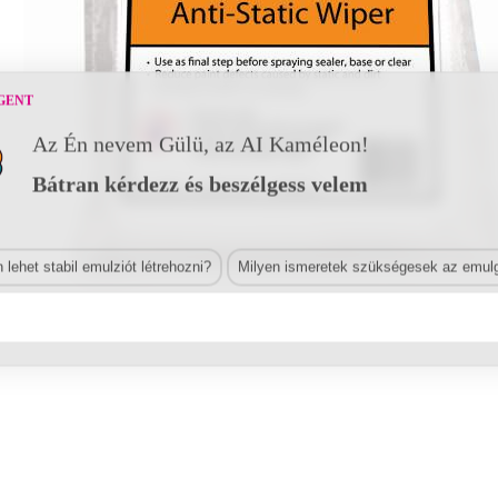
GENT
Az Én nevem Gülü, az AI Kaméleon!
Bátran kérdezz és beszélgess velem
lehet stabil emulziót létrehozni?
Milyen ismeretek szükségesek az emulg