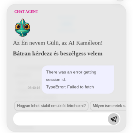
CHAT AGENT
LEÍRÁS
Leírás
Az Én nevem Gülü, az AI Kaméleon!
Bátran kérdezz és beszélgess velem
Előnyök
–
Izocianátoktól mentes és oldószerekkel szemben
There was an error getting
ellenálló
session id.
–
Gyors száradás (1 óra 20 ° C-on)
TypeError: Failed to fetch
05:40:16
–
Nagyon jó csiszolhatóság (20 ° C-on nedvesen és
szárazon csiszolható)
–
Nagy töltési kapacitás (120 μm-ig)
Hogyan lehet stabil emulziót létrehozni?
Milyen ismeretek szük
–
Kiváló tapadás, beleértve a csupasz és a
galvanizált felületeket, valamint a meglévő csiszolt
festékeket