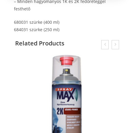
–
Minden hagyományos 1K és 2K fedőréteggel
festhető
680031 szürke (400 ml)
684031 szürke (250 ml)
Related Products