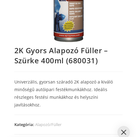
2K Gyors Alapozó Füller –
Szürke 400ml (680031)
Univerzális, gyorsan száradó 2K alapozó a kiváló
minőségű autóipari festékmunkákhoz.
Ideális
részleges festési munkákhoz és helyszíni
javításokhoz.
Kategória:
Alapozó/Füller