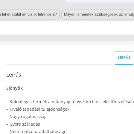
lehet stabil emulziót létrehozni?
Milyen ismeretek szükségesek az emulg
LEÍRÁS
Leírás
Előnyök
–
Különleges termék a műanyag fényszóró lencsék előkezelésé
–
Kiváló tapadási tulajdonságok
–
Nagy rugalmasság
–
Gyors száradás
–
Nem rontja az átláthatóságot