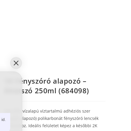
1K Fényszóró alapozó –
Átlátszó 250ml (684098)
Speciális vízalapú víztartalmú adhéziós szer
(tapadó alapozó) polikarbonát fényszóró lencsék
 id.
javításához.
Ideális felületet képez a későbbi 2K