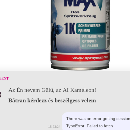
GENT
Az Én nevem Gülü, az AI Kaméleon!
Bátran kérdezz és beszélgess velem
There was an error getting session
TypeError: Failed to fetch
15:23:24