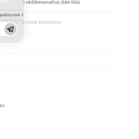
fényszóró védőbevonathoz
(
684 066)
eálószerek és diszpergálószerek terén?
Kategória:
Felület Előkészítése
hez