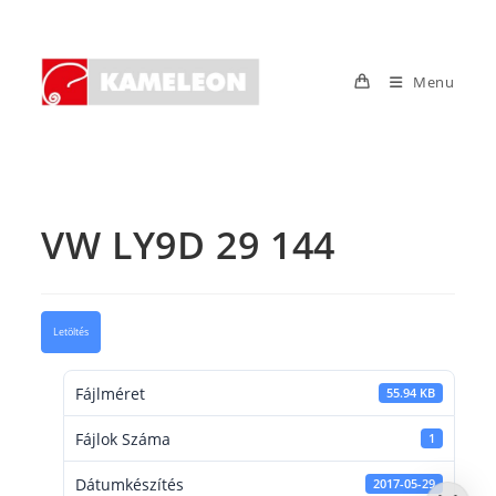
Skip
to
content
Menu
VW LY9D 29 144
Letöltés
Fájlméret
55.94 KB
Fájlok Száma
1
Dátumkészítés
2017-05-29