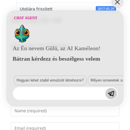
Utoljára frissített
2017-05-29
CHAT AGENT
VW LY9D 29 144
Vélemény, hozzászólás?
Az Én nevem Gülü, az AI Kaméleon!
Bátran kérdezz és beszélgess velem
Comment
Hogyan lehet stabil emulziót létrehozni?
Milyen ismeretek szük
Enter
your
name
Enter
or