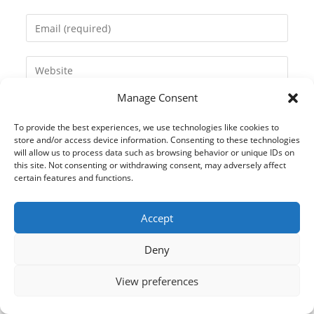
name
Enter
or
your
username
email
Enter
to
address
your
comment
to
Manage Consent
website
comment
URL
To provide the best experiences, we use technologies like cookies to
(optional)
store and/or access device information. Consenting to these technologies
will allow us to process data such as browsing behavior or unique IDs on
this site. Not consenting or withdrawing consent, may adversely affect
certain features and functions.
Accept
Deny
View preferences
© 2021 Kaméleon Hungary Kft. Minden jog fenntartva. All rights
reserved.