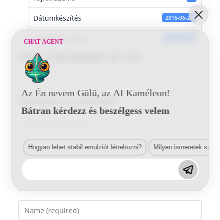
Dátumkészítés
2016-06-27
Utoljára frissített
2016-06-27
CHAT AGENT
VW LY5M B0648 29 145
Az Én nevem Gülü, az AI Kaméleon!
Vélemény, hozzászólás?
Bátran kérdezz és beszélgess velem
Comment
Hogyan lehet stabil emulziót létrehozni?
Milyen ismeretek szük
Enter
your