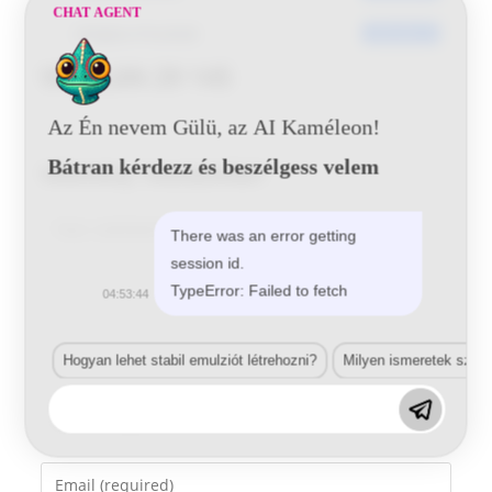
CHAT AGENT
Utoljára frissített
2016-06-27
VW LL6N 29 145
Az Én nevem Gülü, az AI Kaméleon!
Bátran kérdezz és beszélgess velem
Vélemény, hozzászólás?
Comment
There was an error getting
session id.
TypeError: Failed to fetch
04:53:44
Hogyan lehet stabil emulziót létrehozni?
Milyen ismeretek szük
Enter
your
name
Enter
or