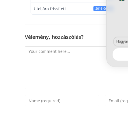
Utoljára frissített
2016-06-22
Vélemény, hozzászólás?
Hogyan 
Comment
Enter
Enter
your
your
name
email
or
address
username
to