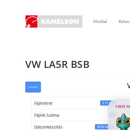
Skip
to
content
Főoldal
Rólun
VW LA5R BSB
Letöltés
Fájlméret
2.11 KB
CHAT A
Fájlok Száma
1
Dátumkészítés
2016-06-22