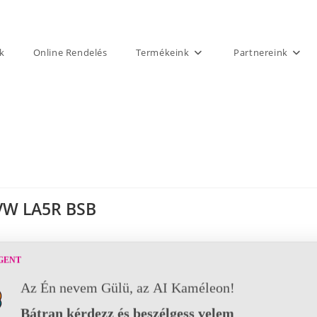
k
Online Rendelés
Termékeink
Partnereink
VW LA5R BSB
GENT
Az Én nevem Gülü, az AI Kaméleon!
Bátran kérdezz és beszélgess velem