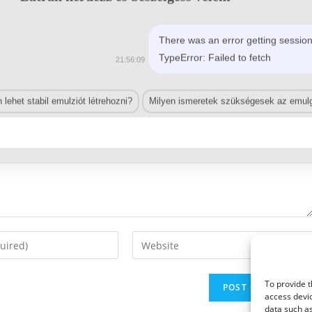
There was an error getting session
TypeError: Failed to fetch
21:56:09
lehet stabil emulziót létrehozni?
Milyen ismeretek szükségesek az emulg
Enter
your
website
To provide t
URL
access devic
(optional)
data such as