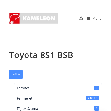
Skip
to
content
Menu
Toyota 8S1 BSB
Letöltés
Letöltés
3
Fájlméret
2.08 KB
Fájlok Száma
1