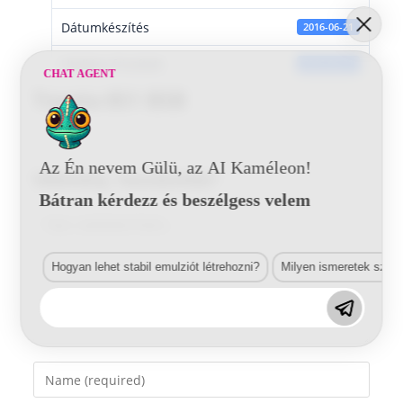
Dátumkészítés
2016-06-21
Utoljára frissített
2016-06-21
CHAT AGENT
Toyota 8S1 BSB
Az Én nevem Gülü, az AI Kaméleon!
Vélemény, hozzászólás?
Bátran kérdezz és beszélgess velem
Comment
Hogyan lehet stabil emulziót létrehozni?
Milyen ismeretek szük
Enter
your