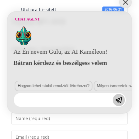
Utoljára frissített
2016-06-21
CHAT AGENT
Toyota 8P1 HYD
Vélemény, hozzászólás?
Az Én nevem Gülü, az AI Kaméleon!
Bátran kérdezz és beszélgess velem
Comment
Hogyan lehet stabil emulziót létrehozni?
Milyen ismeretek szük
Enter
your
name
Enter
or