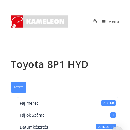
Skip
to
content
Menu
Toyota 8P1 HYD
Letöltés
Fájlméret
2.06 KB
Fájlok Száma
1
Dátumkészítés
2016-06-21