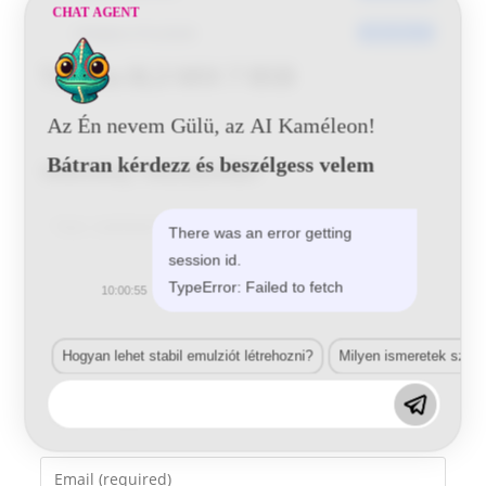
CHAT AGENT
Utoljára frissített
2016-06-21
Toyota 8L3 MIX 7 BSB
Az Én nevem Gülü, az AI Kaméleon!
Bátran kérdezz és beszélgess velem
Vélemény, hozzászólás?
Comment
There was an error getting
session id.
TypeError: Failed to fetch
10:00:55
Hogyan lehet stabil emulziót létrehozni?
Milyen ismeretek szük
Enter
your
name
Enter
or