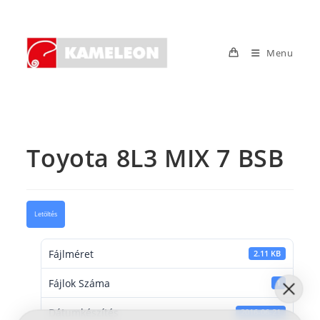
Skip
to
content
Menu
Toyota 8L3 MIX 7 BSB
Letöltés
Fájlméret
2.11 KB
Fájlok Száma
1
Dátumkészítés
2016-06-21