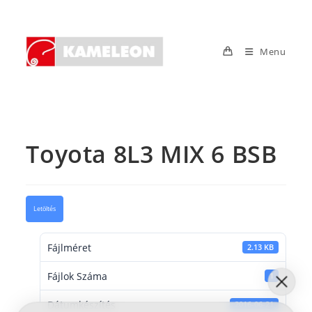
Skip
to
content
Menu
Toyota 8L3 MIX 6 BSB
Letöltés
Fájlméret
2.13 KB
Fájlok Száma
1
Dátumkészítés
2016-06-21