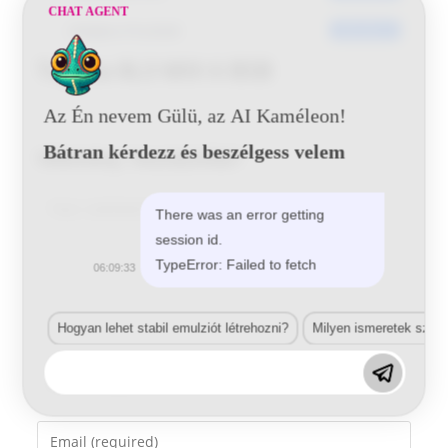
CHAT AGENT
Utoljára frissített
2016-06-21
Toyota 8L3 MIX 6 BSB
Az Én nevem Gülü, az AI Kaméleon!
Bátran kérdezz és beszélgess velem
Vélemény, hozzászólás?
Comment
There was an error getting
session id.
TypeError: Failed to fetch
06:09:33
Hogyan lehet stabil emulziót létrehozni?
Milyen ismeretek szük
Enter
your
name
Enter
or