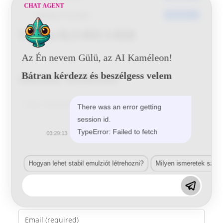
CHAT AGENT
Utoljára frissített
2016-06-21
Toyota 8L3 MIX 4 BSB
Az Én nevem Gülü, az AI Kaméleon!
Bátran kérdezz és beszélgess velem
Vélemény, hozzászólás?
Comment
There was an error getting
session id.
TypeError: Failed to fetch
03:29:13
Hogyan lehet stabil emulziót létrehozni?
Milyen ismeretek szük
Enter
your
name
Enter
or