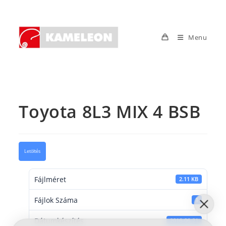
Skip
to
content
Menu
Toyota 8L3 MIX 4 BSB
Letöltés
Fájlméret
2.11 KB
Fájlok Száma
1
Dátumkészítés
2016-06-21