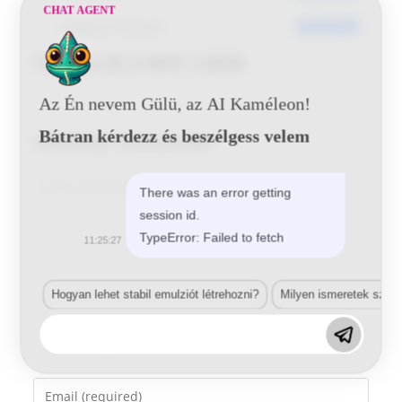
CHAT AGENT
Utoljára frissített
2016-06-21
Toyota 8L3 MIX 3 BSB
Az Én nevem Gülü, az AI Kaméleon!
Bátran kérdezz és beszélgess velem
Vélemény, hozzászólás?
Comment
There was an error getting
session id.
TypeError: Failed to fetch
11:25:27
Hogyan lehet stabil emulziót létrehozni?
Milyen ismeretek szük
Enter
your
name
Enter
or