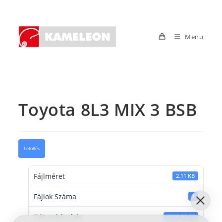
Skip
to
content
Menu
Toyota 8L3 MIX 3 BSB
Letöltés
Fájlméret
2.11 KB
Fájlok Száma
1
Dátumkészítés
2016-06-21