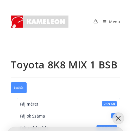
Skip
to
content
Menu
Toyota 8K8 MIX 1 BSB
Letöltés
Fájlméret
2.09 KB
Fájlok Száma
1
Dátumkészítés
2016-06-21