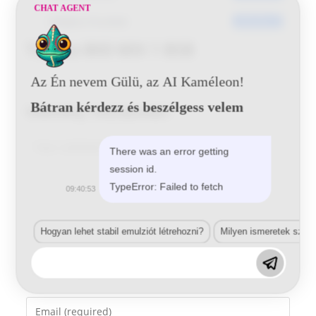
CHAT AGENT
Utoljára frissített
2016-06-21
Toyota 8K8 MIX 1 BSB
Az Én nevem Gülü, az AI Kaméleon!
Bátran kérdezz és beszélgess velem
Vélemény, hozzászólás?
Comment
There was an error getting
session id.
TypeError: Failed to fetch
09:40:53
Hogyan lehet stabil emulziót létrehozni?
Milyen ismeretek szük
Enter
your
name
Enter
or