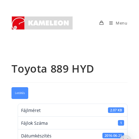
Skip
to
content
Menu
Toyota 889 HYD
Letöltés
Fájlméret
2.07 KB
Fájlok Száma
1
Dátumkészítés
2016-06-21