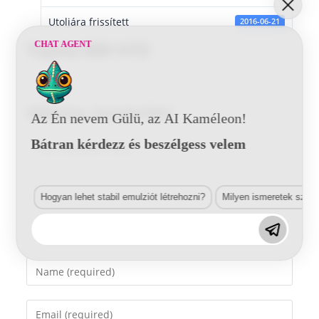
Utoljára frissített
2016-06-21
CHAT AGENT
Toyota 889 HYD
Vélemény, hozzászólás?
Az Én nevem Gülü, az AI Kaméleon!
Bátran kérdezz és beszélgess velem
Comment
Hogyan lehet stabil emulziót létrehozni?
Milyen ismeretek szük
Enter
your
name
Enter
or