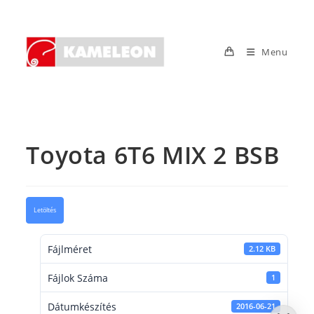
Skip
to
content
Menu
Toyota 6T6 MIX 2 BSB
Letöltés
Fájlméret
2.12 KB
Fájlok Száma
1
Dátumkészítés
2016-06-21