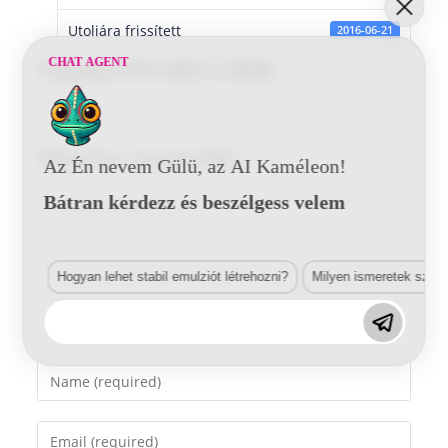
Utoljára frissített
2016-06-21
CHAT AGENT
Toyota 6T6 MIX 2 BSB
Vélemény, hozzászólás?
Az Én nevem Gülü, az AI Kaméleon!
Bátran kérdezz és beszélgess velem
Comment
Hogyan lehet stabil emulziót létrehozni?
Milyen ismeretek szük
Enter
your
name
Enter
or