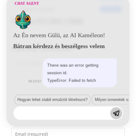
CHAT AGENT
Utoljára frissített
2016-06-21
Toyota 6T3 MIX 3 BSB
Az Én nevem Gülü, az AI Kaméleon!
Bátran kérdezz és beszélgess velem
Vélemény, hozzászólás?
Comment
There was an error getting
session id.
TypeError: Failed to fetch
08:23:57
Hogyan lehet stabil emulziót létrehozni?
Milyen ismeretek szük
Enter
your
name
Enter
or