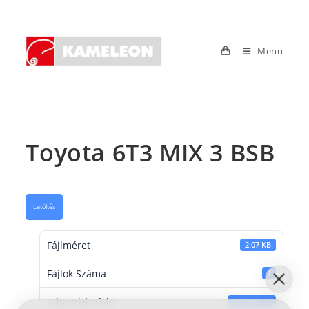
Skip
to
content
Menu
Toyota 6T3 MIX 3 BSB
Letöltés
Fájlméret
2.07 KB
Fájlok Száma
1
Dátumkészítés
2016-06-21