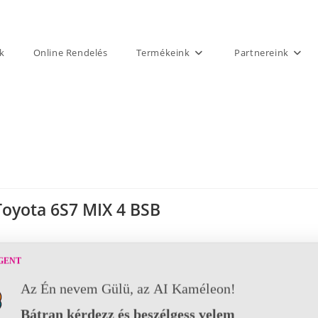
k
Online Rendelés
Termékeink
Partnereink
Toyota 6S7 MIX 4 BSB
GENT
Az Én nevem Gülü, az AI Kaméleon!
Bátran kérdezz és beszélgess velem