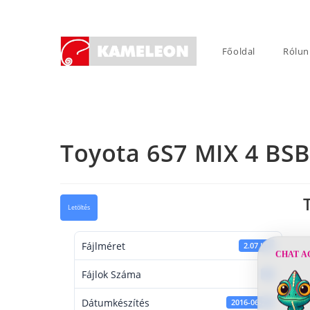
Skip
to
content
Főoldal
Rólun
Toyota 6S7 MIX 4 BSB
Letöltés
Fájlméret
2.07 KB
CHAT A
Fájlok Száma
1
Dátumkészítés
2016-06-21