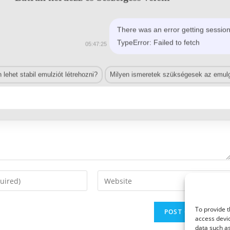
There was an error getting session
TypeError: Failed to fetch
05:47:25
lehet stabil emulziót létrehozni?
Milyen ismeretek szükségesek az emulg
Enter
your
website
To provide t
URL
access devic
(optional)
data such as