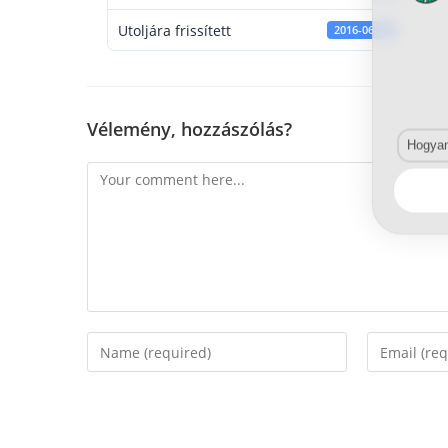
Utoljára frissített
2016-06-21
Vélemény, hozzászólás?
Hogyan 
Comment
Enter
Enter
your
your
name
email
or
address
username
to