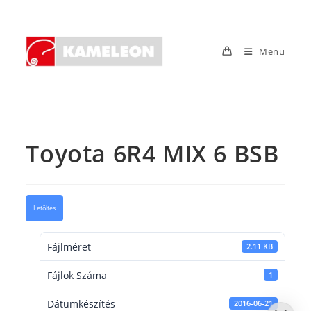
Skip
to
content
Menu
Toyota 6R4 MIX 6 BSB
Letöltés
Fájlméret
2.11 KB
Fájlok Száma
1
Dátumkészítés
2016-06-21