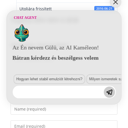
Utoljára frissített
2016-06-21
CHAT AGENT
Toyota 6R4 MIX 6 BSB
Vélemény, hozzászólás?
Az Én nevem Gülü, az AI Kaméleon!
Bátran kérdezz és beszélgess velem
Comment
Hogyan lehet stabil emulziót létrehozni?
Milyen ismeretek szük
Enter
your
name
Enter
or