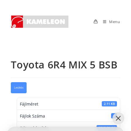
Skip
to
content
Menu
Toyota 6R4 MIX 5 BSB
Letöltés
Fájlméret
2.11 KB
Fájlok Száma
1
Dátumkészítés
2016-06-21