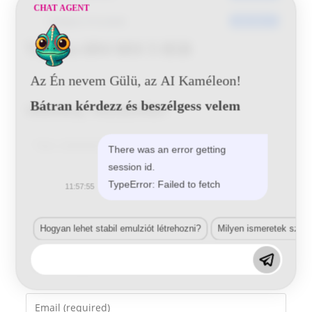
CHAT AGENT
Utoljára frissített
2016-06-21
Toyota 6R4 MIX 5 BSB
Az Én nevem Gülü, az AI Kaméleon!
Bátran kérdezz és beszélgess velem
Vélemény, hozzászólás?
Comment
There was an error getting
session id.
TypeError: Failed to fetch
11:57:55
Hogyan lehet stabil emulziót létrehozni?
Milyen ismeretek szük
Enter
your
name
Enter
or