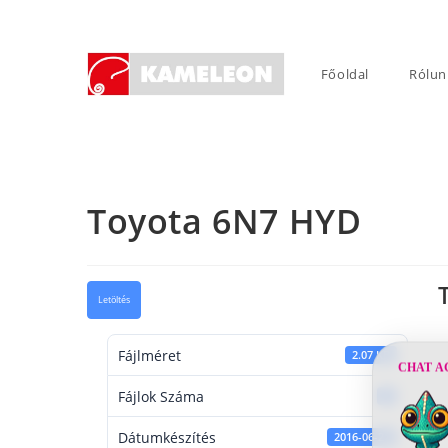
Skip
to
content
Főoldal
Rólun
Toyota 6N7 HYD
Letöltés
Fájlméret
2.07 KB
CHAT A
Fájlok Száma
1
Dátumkészítés
2016-06-21