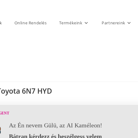
k
Online Rendelés
Termékeink
Partnereink
Toyota 6N7 HYD
GENT
Az Én nevem Gülü, az AI Kaméleon!
Bátran kérdezz és beszélgess velem