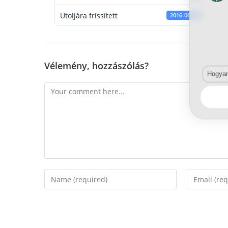
Utoljára frissített
2016-06-21
Vélemény, hozzászólás?
Hogyan 
Comment
Enter
Enter
your
your
name
email
or
address
username
to