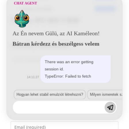
CHAT AGENT
Utoljára frissített
2016-06-22
Toyota 3P2 MIX 3 BSB
Az Én nevem Gülü, az AI Kaméleon!
Bátran kérdezz és beszélgess velem
Vélemény, hozzászólás?
Comment
There was an error getting
session id.
TypeError: Failed to fetch
14:11:27
Hogyan lehet stabil emulziót létrehozni?
Milyen ismeretek szük
Enter
your
name
Enter
or