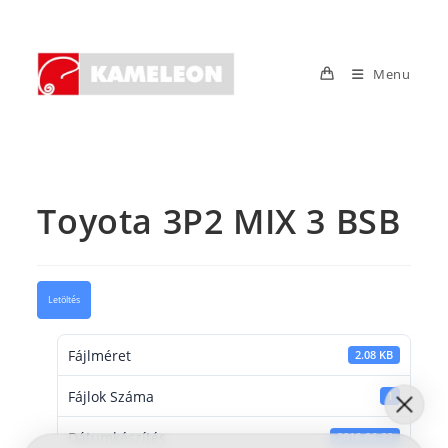
Skip
to
content
Menu
Toyota 3P2 MIX 3 BSB
Letöltés
Fájlméret
2.08 KB
Fájlok Száma
1
Dátumkészítés
2016-06-22