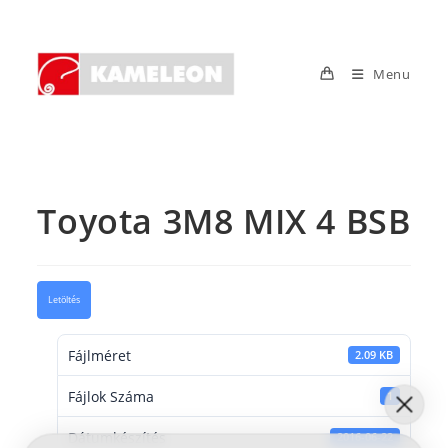
Skip
to
content
Menu
Toyota 3M8 MIX 4 BSB
Letöltés
Fájlméret
2.09 KB
Fájlok Száma
1
Dátumkészítés
2016-06-22