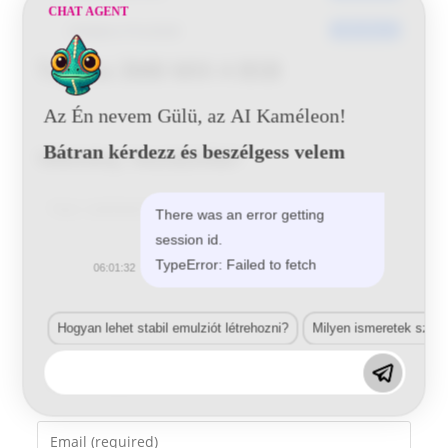
CHAT AGENT
Utoljára frissített
2016-06-22
Toyota 3M8 MIX 4 BSB
Az Én nevem Gülü, az AI Kaméleon!
Bátran kérdezz és beszélgess velem
Vélemény, hozzászólás?
Comment
There was an error getting
session id.
TypeError: Failed to fetch
06:01:32
Hogyan lehet stabil emulziót létrehozni?
Milyen ismeretek szük
Enter
your
name
Enter
or