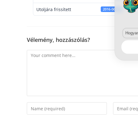
Utoljára frissített
2016-06-22
Hogyan 
Vélemény, hozzászólás?
Comment
Enter
Enter
your
your
name
email
or
address
username
to