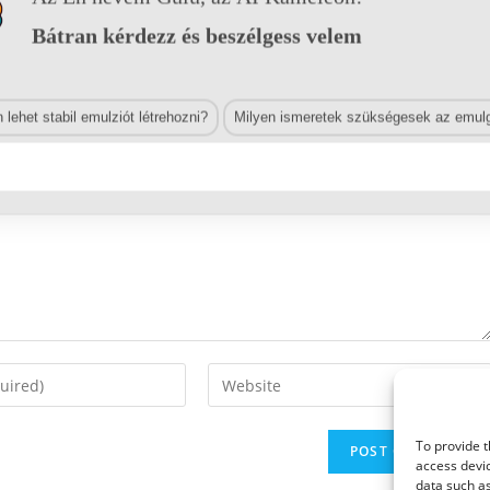
Bátran kérdezz és beszélgess velem
lehet stabil emulziót létrehozni?
Milyen ismeretek szükségesek az emulg
Enter
your
website
To provide t
URL
access devic
(optional)
data such as