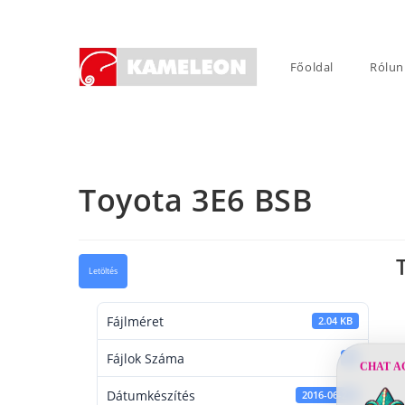
Skip
to
content
Főoldal
Rólun
Toyota 3E6 BSB
Letöltés
Fájlméret
2.04 KB
Fájlok Száma
1
CHAT A
Dátumkészítés
2016-06-22