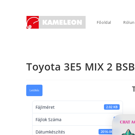
Skip
to
content
Főoldal
Rólun
Toyota 3E5 MIX 2 BSB
Letöltés
Fájlméret
2.02 KB
Fájlok Száma
1
CHAT A
Dátumkészítés
2016-06-22