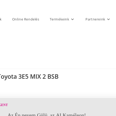
k
Online Rendelés
Termékeink
Partnereink
Toyota 3E5 MIX 2 BSB
GENT
Az Én nevem Gülü, az AI Kaméleon!