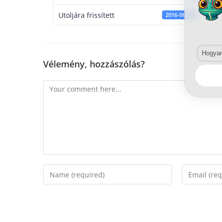
Utoljára frissített
2016-06-22
Hogyan 
Vélemény, hozzászólás?
Comment
Enter
Enter
your
your
name
email
or
address
username
to