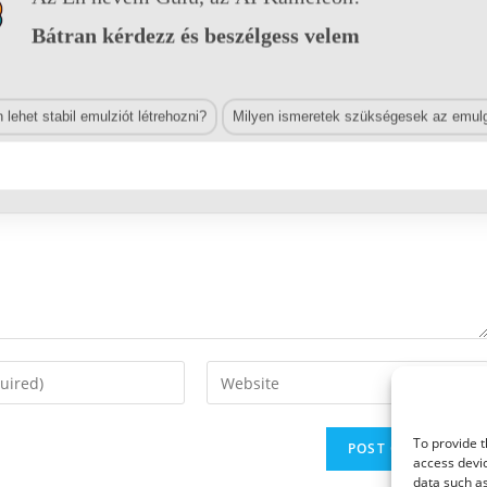
Bátran kérdezz és beszélgess velem
lehet stabil emulziót létrehozni?
Milyen ismeretek szükségesek az emulg
Enter
your
website
To provide t
URL
access devic
(optional)
data such as