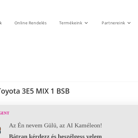
k
Online Rendelés
Termékeink
Partnereink
Toyota 3E5 MIX 1 BSB
GENT
Az Én nevem Gülü, az AI Kaméleon!
Bátran kérdezz és beszélgess velem