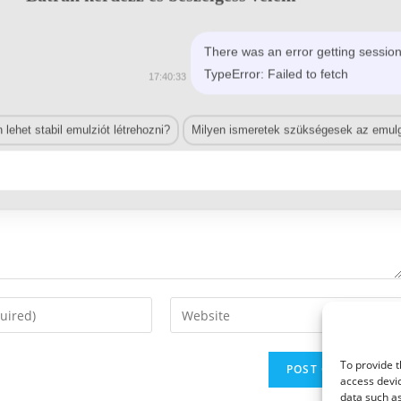
There was an error getting session
TypeError: Failed to fetch
17:40:33
lehet stabil emulziót létrehozni?
Milyen ismeretek szükségesek az emulg
Enter
your
website
To provide t
URL
access devic
(optional)
data such as