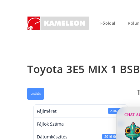
Skip
to
content
Főoldal
Rólun
Toyota 3E5 MIX 1 BSB
Letöltés
Fájlméret
2.04 KB
CHAT A
Fájlok Száma
1
Dátumkészítés
2016-06-22