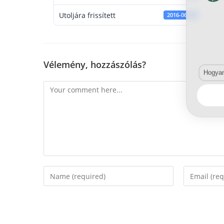
Utoljára frissített
2016-06-22
Vélemény, hozzászólás?
Hogyan 
Comment
Enter
Enter
your
your
name
email
or
address
username
to