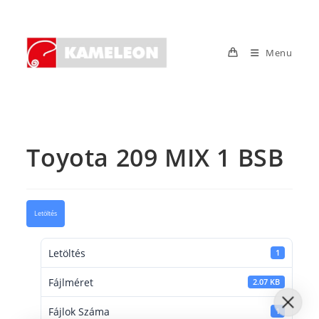
Skip
to
content
Menu
Toyota 209 MIX 1 BSB
Letöltés
Letöltés
1
Fájlméret
2.07 KB
Fájlok Száma
1