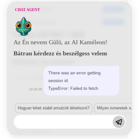
Dátumkészítés
2016-06-21
CHAT AGENT
Utoljára frissített
2016-06-21
Toyota 209 MIX 1 BSB
Az Én nevem Gülü, az AI Kaméleon!
Bátran kérdezz és beszélgess velem
Vélemény, hozzászólás?
There was an error getting
Comment
session id.
TypeError: Failed to fetch
18:30:48
Hogyan lehet stabil emulziót létrehozni?
Milyen ismeretek szük
Enter
your