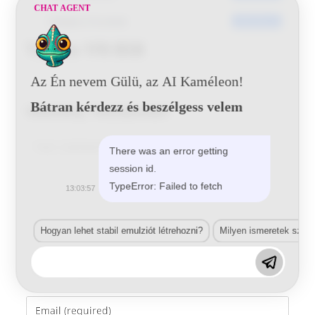
CHAT AGENT
Utoljára frissített
2016-06-22
Toyota 1F8 BSB
Az Én nevem Gülü, az AI Kaméleon!
Bátran kérdezz és beszélgess velem
Vélemény, hozzászólás?
Comment
There was an error getting
session id.
TypeError: Failed to fetch
13:03:57
Hogyan lehet stabil emulziót létrehozni?
Milyen ismeretek szük
Enter
your
name
Enter
or