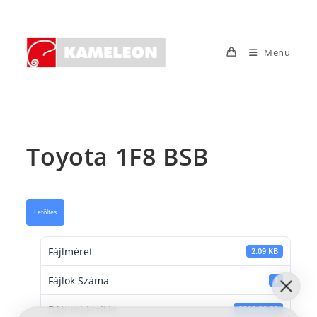
Skip
to
content
Menu
Toyota 1F8 BSB
Letöltés
Fájlméret
2.09 KB
Fájlok Száma
1
Dátumkészítés
2016-06-22